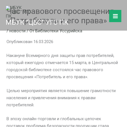
Перейти
Час правового просвещения
к
содержимому
«Потребитель и его права»
МБУК "ЦБС" УГО ПК
/
новости
/ От
Библиотеки Уссурийска
Опубликован 16.03.2026
Накануне Всемирного дня защиты прав потребителей,
который ежегодно отмечается 15 марта, в Центральной
городской библиотеке состоялся час правового
просвещения «Потребитель и его права».
Целью мероприятия является повышение грамотности
населения и привлечения внимания к правам
потребителей.
В эпоху онлайн-торговли и глобальных цепочек
поставок проблема безопасности продукции стала