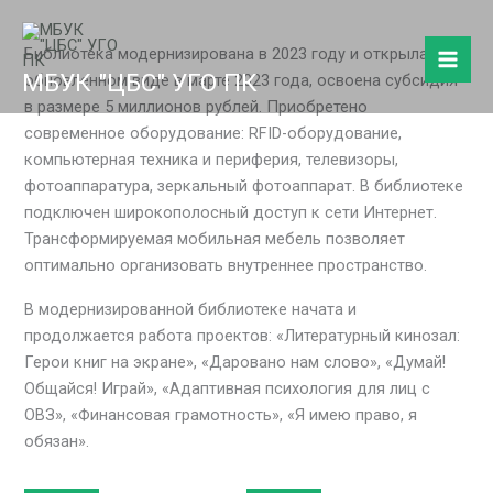
Перейти
к
Библиотека модернизирована в 2023 году и открылась в
содержимому
МБУК "ЦБС" УГО ПК
обновленном виде в марте 2023 года, освоена субсидия
в размере 5 миллионов рублей. Приобретено
современное оборудование: RFID-оборудование,
компьютерная техника и периферия, телевизоры,
фотоаппаратура, зеркальный фотоаппарат. В библиотеке
подключен широкополосный доступ к сети Интернет.
Трансформируемая мобильная мебель позволяет
оптимально организовать внутреннее пространство.
В модернизированной библиотеке начата и
продолжается работа проектов: «Литературный кинозал:
Герои книг на экране», «Даровано нам слово», «Думай!
Общайся! Играй», «Адаптивная психология для лиц с
ОВЗ», «Финансовая грамотность», «Я имею право, я
обязан».