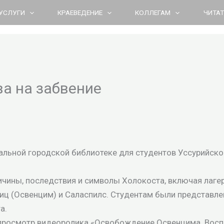
УСЛУГИ
КРАЕВЕДЕНИЕ
КОЛЛЕГАМ
ЧИТА
ва на забвение
альной городской библиотеке для студентов Уссурийско
чины, последствия и символы Холокоста, включая лагер
виц (Освенцим) и Саласпилс. Студентам были представле
а.
просмотр видеоролика «Освобождение Освенцима. Восп