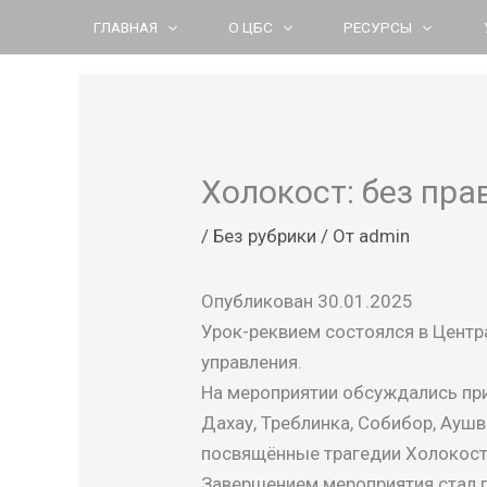
Перейти
ГЛАВНАЯ
О ЦБС
РЕСУРСЫ
к
содержимому
Холокост: без пра
/
Без рубрики
/ От
admin
Опубликован 30.01.2025
Урок-реквием состоялся в Центр
управления.
На мероприятии обсуждались при
Дахау, Треблинка, Собибор, Ауш
посвящённые трагедии Холокост
Завершением мероприятия стал 