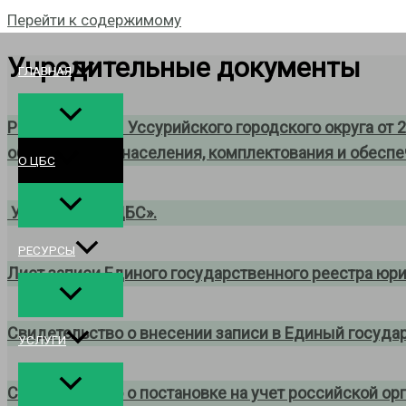
Перейти к содержимому
Учредительные документы
ГЛАВНАЯ
Решение Думы Уссурийского городского округа от 26
обслуживания населения, комплектования и обеспе
О ЦБС
Устав МБУК «ЦБС».
РЕСУРСЫ
Лист записи Единого государственного реестра юри
Свидетельство о внесении записи в Единый госуда
УСЛУГИ
Свидетельство о постановке на учет российской орг