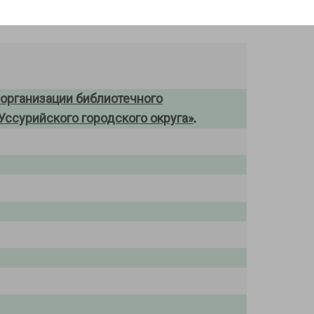
б организации библиотечного
ссурийского городского округа»
.