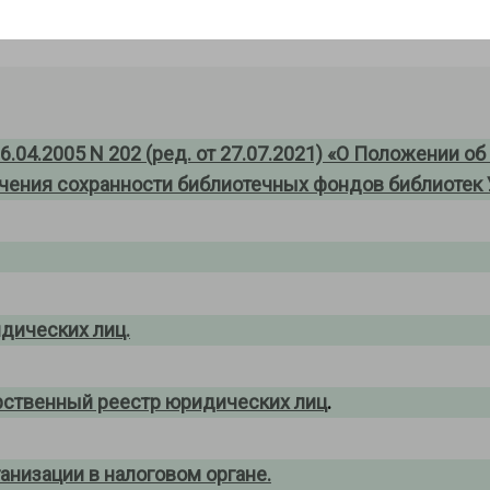
.04.2005 N 202 (ред. от 27.07.2021) «О Положении о
чения сохранности библиотечных фондов библиотек У
дических лиц.
рственный реестр юридических лиц
.
анизации в налоговом органе.