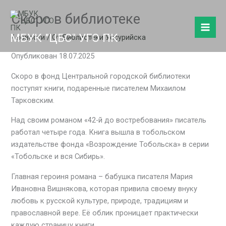
Перейти
Скоро в библиотеке
к
содержимому
МБУК "ЦБС" УГО ПК
/
новости
/ От
Библиотеки Уссурийска
Опубликован 18.07.2025
Скоро в фонд Центральной городской библиотеки
поступят книги, подаренные писателем Михаилом
Тарковским.
Над своим романом «42-й до востребования» писатель
работал четыре года. Книга вышла в тобольском
издательстве фонда «Возрождение Тобольска» в серии
«Тобольске и вся Сибирь».
Главная героиня романа – бабушка писателя Мария
Ивановна Вишнякова, которая привила своему внуку
любовь к русской культуре, природе, традициям и
православной вере. Её облик проницает практически
каждую страницу книги.