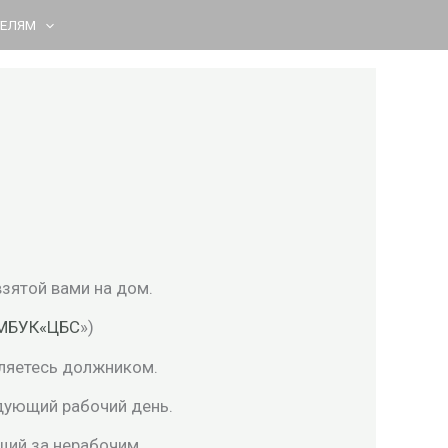
ТЕЛЯМ
взятой вами на дом.
 МБУК«ЦБС
»)
вляетесь должником.
едующий рабочий день.
щий за нерабочим.