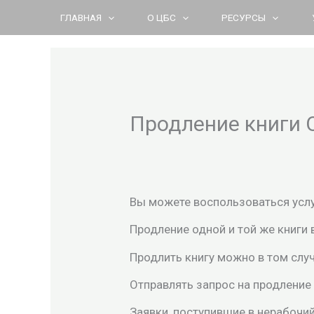
Перейти
ГЛАВНАЯ
О ЦБС
РЕСУРСЫ
к
содержимому
Продление книги 
Вы можете воспользоваться услуг
Продление одной и той же книги в
Продлить книгу можно в том слу
Отправлять запрос на продление
Заявки, поступившие в нерабочи