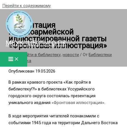
Перейти к содержимому
Презентация
Красноармейской
иллюстрированной газеты
МБУК "ЦБС" УГО ПК
«Фронтовая иллюстрация»
/
Как пройти в библиотеку
,
новости
/ От
Библиотеки
Уссурийска
Опубликован 19.05.2026
В рамках краевого проекта «Как пройти в
библиотеку!?!» в библиотеках Уссурийского
городского округа состоялась презентация
уникального издания
«Фронтовая иллюстрация»
.
В ходе мероприятия читателей познакомили с
событиями 1945 года на территории Дальнего Востока