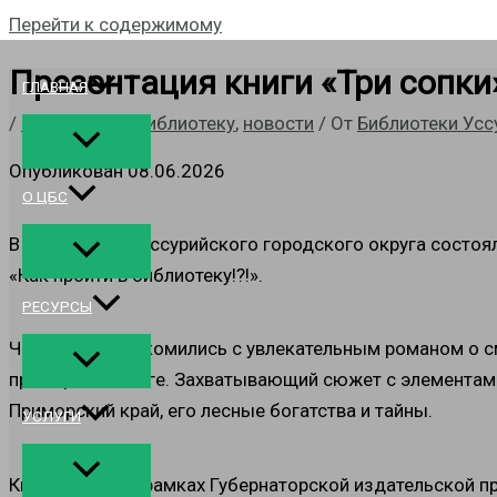
Перейти к содержимому
Презентация книги «Три сопки
ГЛАВНАЯ
/
Как пройти в библиотеку
,
новости
/ От
Библиотеки Усс
Опубликован 08.06.2026
О ЦБС
В библиотеках Уссурийского городского округа состоя
«Как пройти в библиотеку!?!».
РЕСУРСЫ
Читатели познакомились с увлекательным романом о см
приморской тайге. Захватывающий сюжет с элементами
Приморский край, его лесные богатства и тайны.
УСЛУГИ
Книга издана в рамках Губернаторской издательской 