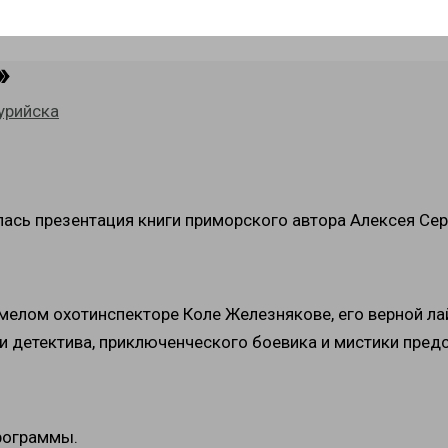
»
урийска
лась презентация книги приморского автора Алексея Сер
елом охотинспекторе Коле Железнякове, его верной лай
 детектива, приключенческого боевика и мистики пред
программы.