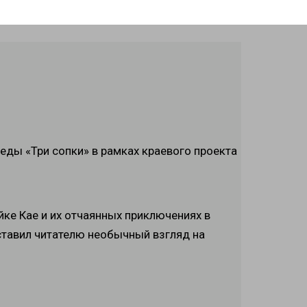
еды «Три сопки» в рамках краевого проекта
ке Кае и их отчаянных приключениях в
ставил читателю необычный взгляд на