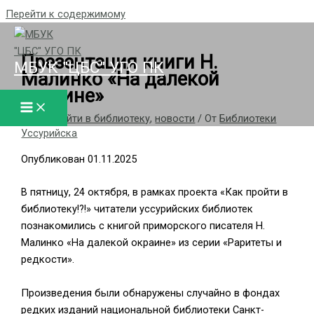
Перейти к содержимому
Презентация книги Н.
МБУК "ЦБС" УГО ПК
Малинко «На далекой
окраине»
/
Как пройти в библиотеку
,
новости
/ От
Библиотеки
Уссурийска
Опубликован 01.11.2025
В пятницу, 24 октября, в рамках проекта «Как пройти в
библиотеку!?!» читатели уссурийских библиотек
познакомились с книгой приморского писателя Н.
Малинко «На далекой окраине» из серии «Раритеты и
редкости».
Произведения были обнаружены случайно в фондах
редких изданий национальной библиотеки Санкт-