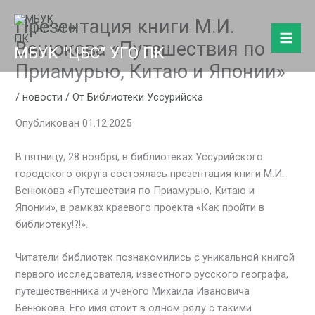
Перейти
Презентация книги М.И.
к
содержимому
Венюкова «Путешествия по
МБУК "ЦБС" УГО ПК
Приамурью, Китаю и Японии»
/
новости
/ От
Библиотеки Уссурийска
Опубликован 01.12.2025
В пятницу, 28 ноября, в библиотеках Уссурийского
городского округа состоялась презентация книги М.И.
Венюкова «Путешествия по Приамурью, Китаю и
Японии», в рамках краевого проекта «Как пройти в
библиотеку!?!».
Читатели библиотек познакомились с уникальной книгой
первого исследователя, известного русского географа,
путешественника и ученого Михаила Ивановича
Венюкова. Его имя стоит в одном ряду с такими