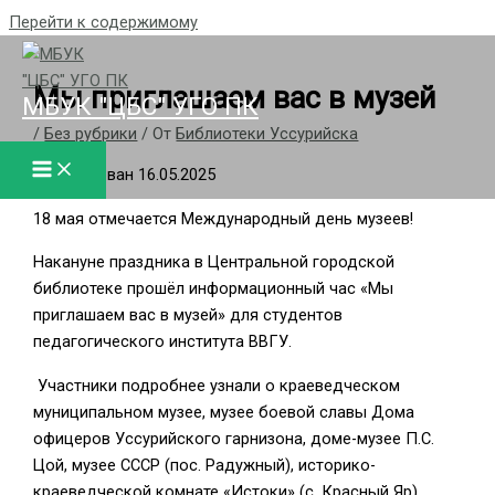
Перейти к содержимому
Мы приглашаем вас в музей
МБУК "ЦБС" УГО ПК
/
Без рубрики
/ От
Библиотеки Уссурийска
Опубликован 16.05.2025
18 мая отмечается Международный день музеев!
Накануне праздника в Центральной городской
библиотеке прошёл информационный час «Мы
приглашаем вас в музей» для студентов
педагогического института ВВГУ.
Участники подробнее узнали о краеведческом
муниципальном музее, музее боевой славы Дома
офицеров Уссурийского гарнизона, доме-музее П.С.
Цой, музее СССР (пос. Радужный), историко-
краеведческой комнате «Истоки» (с. Красный Яр),