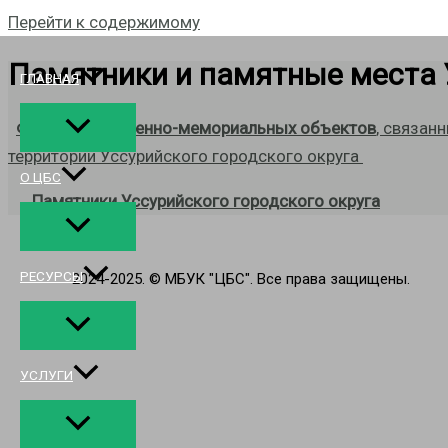
Перейти к содержимому
Памятники и памятные места 
ГЛАВНАЯ
Фотографии военно-мемориальных объектов
, связан
территории Уссурийского городского округа
О ЦБС
Памятники У
ссурийского городского округа
РЕСУРСЫ
2024-2025. © МБУК "ЦБС". Все права защищены.
УСЛУГИ