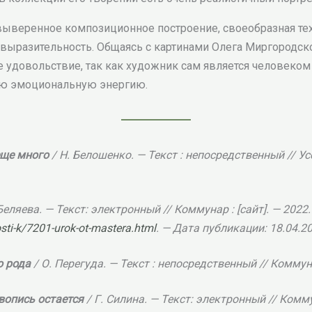
выверенное композиционное построение, своеобразная те
выразительность. Общаясь с картинами Олега Миргородско
ое удовольствие, так как художник сам является человек
ю эмоциональную энергию.
еще много
/ Н. Белошенко. — Текст : непосредственный // Усс
 Беляева. — Текст: электронный // Коммунар : [сайт]. — 2022
ti-k/7201-urok-ot-mastera.html
. — Дата публикации: 18.04.20
о рода
/ О. Перегуда. — Текст : непосредственный // Коммуна
вопись остается
/ Г. Силина. — Текст: электронный // Комму