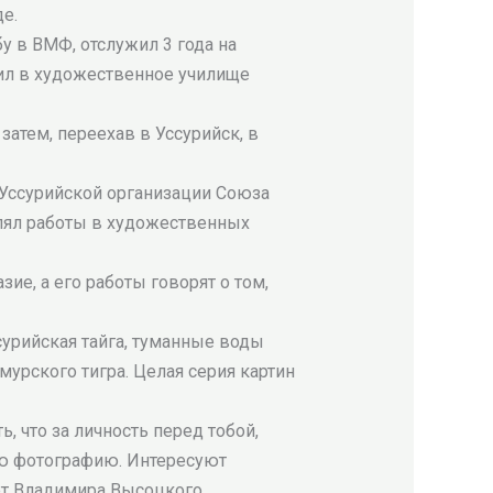
е.
у в ВМФ, отслужил 3 года на
пил в художественное училище
затем, переехав в Уссурийск, в
Уссурийской организации Союза
влял работы в художественных
е, а его работы говорят о том,
сурийская тайга, туманные воды
урского тигра. Целая серия картин
ь, что за личность перед тобой,
ую фотографию. Интересуют
ет Владимира Высоцкого.