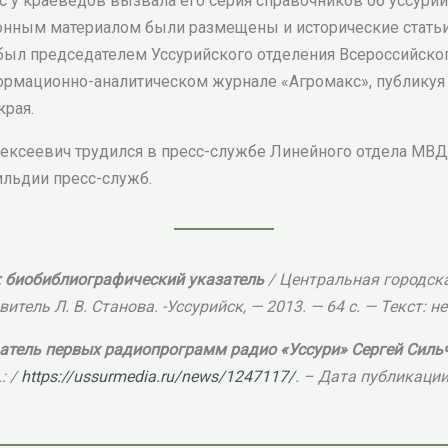
 у краеведов вызвала его серия справочников об уссурий
онным материалом были размещены и исторические статьи
о был председателем Уссурийского отделения Всероссийск
формационно-аналитическом журнале «Агромакс», публикуя 
края.
ексеевич трудился в пресс-службе Линейного отдела МВД 
ильдии пресс-служб.
 биобиблиографический указатель
/ Центральная городск
тель Л. В. Станова. -Уссурийск, — 2013. — 64 с. — Текст: 
датель первых радиопрограмм радио «Уссури» Сергей Силь
: /
https://ussurmedia.ru/news/1247117/
. – Дата публикации: