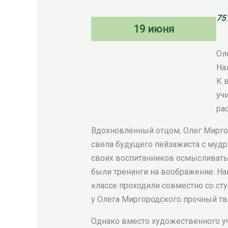
75
19 июня
Ол
На
К 
уч
ра
Вдохновлённый отцом, Олег Мирго
свела будущего пейзажиста с муд
своих воспитанников осмысливать
были тренинги на воображение. Нап
классе проходили совместно со ст
у Олега Миргородского прочный т
Однако вместо художественного у