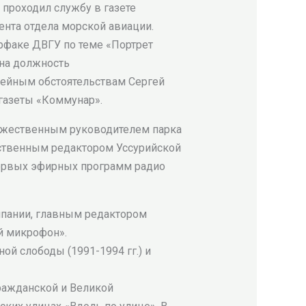
 проходил службу в газете
ента отдела морской авиации.
рфаке ДВГУ по теме «Портрет
 на должность
мейным обстоятельствам Сергей
газеты «Коммунар».
дожественным руководителем парка
етственным редактором Уссурийской
ервых эфирных программ радио
мпании, главным редактором
й микрофон».
й слободы (1991-1994 гг.) и
Гражданской и Великой