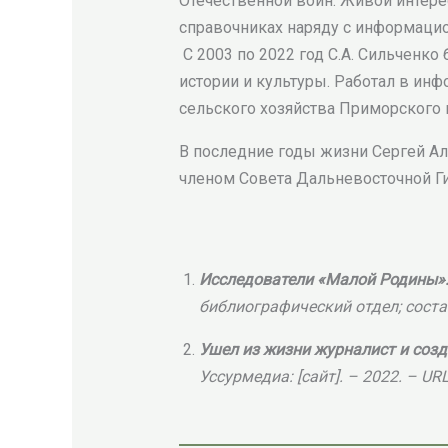
Отечественной войн. Живой интерес
справочниках наряду с информаци
С 2003 по 2022 год С.А. Сильченк
истории и культуры. Работал в ин
сельского хозяйства Приморского 
В последние годы жизни Сергей Ал
членом Совета Дальневосточной Г
Исследователи «Малой Родины»:
библиографический отдел; состави
Ушел из жизни журналист и соз
Уссурмедиа: [сайт]. – 2022. – URL