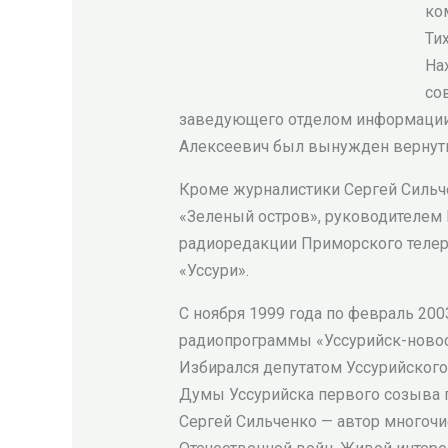
ко
Ти
На
со
заведующего отделом информации и
Алексеевич был вынужден вернутьс
Кроме журналистики Сергей Сильче
«Зеленый остров», руководителем 
радиоредакции Приморского телер
«Уссури».
С ноября 1999 года по февраль 20
радиопрограммы «Уссурийск-новос
Избирался депутатом Уссурийского
Думы Уссурийска первого созыва по
Сергей Сильченко — автор многочи