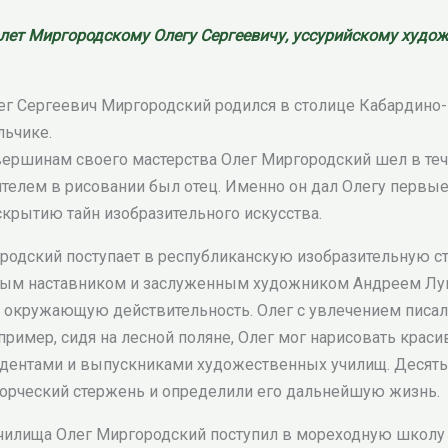
 лет Миргородскому
Олегу Сергеевичу, уссурийскому худож
ег Сергеевич Миргородский родился в столице Кабардино-
льчике.
вершинам своего мастерства Олег Миргородский шел в теч
ителем в рисовании был отец. Именно он дал Олегу первые
скрытию тайн изобразительного искусства.
родский поступает в республиканскую изобразительную с
рым наставником и заслуженным художником Андреем Лук
 окружающую действительность. Олег с увлечением писа
ример, сидя на лесной поляне, Олег мог нарисовать краси
удентами и выпускниками художественных училищ. Десять
ворческий стержень и определили его дальнейшую жизнь.
чилища Олег Миргородский поступил в мореходную школу 