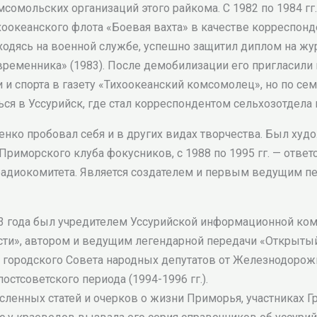
мсомольских организаций этого райкома. С 1982 по 1984 гг.
хоокеанского флота «Боевая вахта» в качестве корреспонд
ходясь на военной службе, успешно защитил диплом на жу
временника» (1983). После демобилизации его пригласили
 спорта в газету «Тихоокеанский комсомолец», но по се
я в Уссурийск, где стал корреспондентом сельхозотдела 
нко пробовал себя и в других видах творчества. Был ху
Приморского клуба фокусников, с 1988 по 1995 гг. — отв
адиокомитета. Является создателем и первым ведущим п
03 года был учредителем Уссурийской информационной ко
ти», автором и ведущим легендарной передачи «Открыты
 городского Совета народных депутатов от Железнодорожно
стсоветского периода (1994-1996 гг.).
сленных статей и очерков о жизни Приморья, участниках 