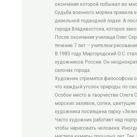
окончания которой побывал во мног
Судьба военного моряка привела ег
дизельной подводной лодке. А пос
города Владивостока, которое зако
После окончания училища Олег Серг
течение 7 лет – учителем рисования
В 1985 году Миргородский О.С. с
художников России. Он неоднократ
салонах города.
Художник стремится философски ос
что каждый уголок природы по-сво
Особое место в творчестве Олега 
морских заливов, сопки, цветущие 
художника посвящена парку «Зеле
Часто художник работает над портре
чтобы нарисовать человека. Иногд
мастера кумиры прошлых лет. Так,