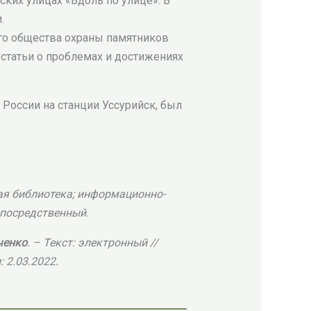
ских улицах «Вдоль по улице». В
.
ого общества охраны памятников
статьи о проблемах и достижениях
России на станции Уссурийск, был
ая библиотека; информационно-
непосредственный.
ченко
. – Текст: электронный //
 2.03.2022.