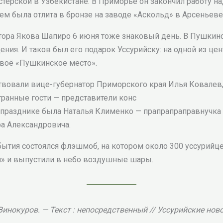
стерской в Узбекистане. В Приморье он закончил работу н
тем была отлита в бронзе на заводе «Аскольд» в Арсеньеве
птора Якова Шапиро 6 июня тоже знаковый день. В Пушкин
ния. И таков был его подарок Уссурийску: на одной из це
своё «Пушкинское место».
твовали вице-губернатор Приморского края Илья Ковалев,
транные гости — представители конс
разднике была Наталья Клименко — прапрапраправнучка (
а Александровича.
ытия состоялся флэшмоб, на котором около 300 уссурийц
» и выпустили в небо воздушные шары.
 Винокуров. — Текст : непосредственный // Уссурийские новос