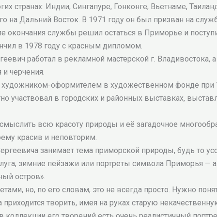
их странах: Индии, Сингапуре, Гонконге, Вьетнаме, Таиланд
о на Дальний Восток. В 1971 году он был призван на служб
ле окончания службы решил остаться в Приморье и посту
нчил в 1978 году с красным дипломом.
еевич работал в рекламной мастерской г. Владивостока, а 
 и черчения.
тал художником-оформителем в художественном фонде при 
но участвовал в городских и районных выставках, выста
мыслить всю красоту природы и её загадочное многообрази
ему красив и неповторим.
Сергеевича занимает тема приморской природы, будь то ус
луга, зимние пейзажи или портреты символа Приморья — ам
ный остров».
тами, но, по его словам, это не всегда просто. Нужно понят
а приходится творить, имея на руках старую некачественн
 в коллекции его творений есть очень реалистичный портр