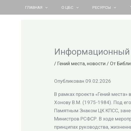
Перейти
ГЛАВНАЯ
О ЦБС
РЕСУРСЫ
к
содержимому
Информационный ч
/
Гений места
,
новости
/ От
Библи
Опубликован 09.02.2026
В рамках проекта «Гений места»
Хонову В.М. (1975-1984). Под е
Памятным Знаком ЦК КПСС, зане
Министров РСФСР. В ходе меропр
принципах руководства, жизненн