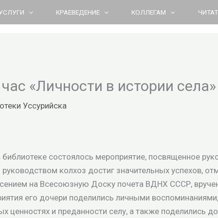
УСЛУГИ
КРАЕВЕДЕНИЕ
КОЛЛЕГАМ
ЧИТА
ас «Личности в истории села»
отеки Уссурийска
 в библиотеке состоялось мероприятие, посвященное ру
го руководством колхоз достиг значительных успехов, о
сением на Всесоюзную Доску почета ВДНХ СССР, вруче
иятия его дочери поделились личными воспоминаниями, 
ых ценностях и преданности селу, а также поделились д