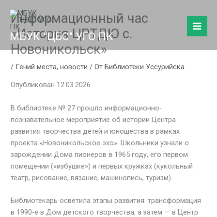
Перейти
Информационный час
к
содержимому
«История ЦРТДЮ с.
МБУК "ЦБС" УГО ПК
Новоникольск»
/
Гений места
,
новости
/ От
Библиотеки Уссурийска
Опубликован 12.03.2026
В библиотеке № 27 прошло информационно-
познавательное мероприятие об истории Центра
развития творчества детей и юношества в рамках
проекта «Новоникольское эхо». Школьники узнали о
зарождении Дома пионеров в 1965 году, его первом
помещении («избушке») и первых кружках (кукольный
театр, рисование, вязание, машинопись, туризм).
Библиотекарь осветила этапы развития: трансформация
в 1990-е в Дом детского творчества, а затем — в Центр