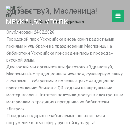
Перейти
Здравствуй, Масленица!
к
содержимому
МБУК "ЦБС" УГО ПК
/
новости
/ От
Библиотеки Уссурийска
Опубликован 24.02.2026
Городской парк Уссурийска вновь ожил радостными
песнями и улыбками на праздновании Масленицы, а
библиотеки Уссурийска присоединились к проводам
русской зимы.
Для гостей мы организовали фотозону «Здравствуй,
Масленица!» с традиционным чучелом, сувенирную лавку
с куклами — оберегами и полезные рекомендации по
приготовлению блинов с QR-кодами на виртуальные
мастер-классы. Читатели получили доступ к электронным
материалам о традициях праздника из библиотеки
«Литрес».
Праздник подарил незабываемые впечатления и
погружение в атмосферу русской культуры!