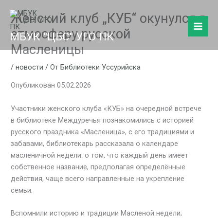
Перейти
Женский клуб „КУБ“ окунулся в
к
содержимому
атмосферу русской
МБУК "ЦБС" УГО ПК
Масленицы
/
новости
/ От
Библиотеки Уссурийска
Опубликован 05.02.2026
Участники женского клуба «КУБ» на очередной встрече
в библиотеке Междуречья познакомились с историей
русского праздника «Масленица», с его традициями и
забавами, библиотекарь рассказала о календаре
масленичной недели: о том, что каждый день имеет
собственное название, предполагая определённые
действия, чаще всего направленные на укрепление
семьи.
Вспомнили историю и традиции Масленой недели;