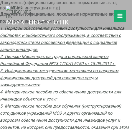
Документы(официальные,локальные нормативные акты,
Перейти
положения, инструкции и т.д)
к
Документы (официальные, локальные нормативные акты,
содержимому
МБУК "ЦБС" УГО ПК
положения, инструкции и т.д.)
1. Порядок обеспечения условий доступности для инвалидов
библиотек и библиотечного обслуживания, в соответствии с
законодательством российской федерации о социальной
защите инвалидов.
2. Письмо Министерства труда и социальной защиты
Российской Федерации №13-1/10/П-6150 от 18.09.2017 г.
3
. Информационно-методические материалы по вопросам
формирования доступной для инвалидов среды
жизнедеятельности
4. Методическое пособие по обеспечению доступности для
инвалидов объектов и услуг
5. Методическое пособие для обучения (инструктирования)
сотрудников учреждений МСЭ и других организаций по
вопросам обеспечения доступности для инвалидов услуг и
объектов, на которых они предоставляются, оказания при этом