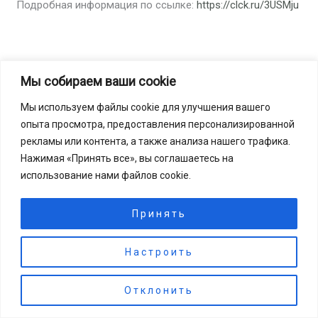
Подробная информация по ссылке:
https://clck.ru/3USMju
←
Предыдущая Запись
Следующая Запись
→
Мы собираем ваши cookie
Мы используем файлы cookie для улучшения вашего
опыта просмотра, предоставления персонализированной
2024-2025. © МБУК "ЦБС". Все права защищены.
рекламы или контента, а также анализа нашего трафика.
Нажимая «Принять все», вы соглашаетесь на
использование нами файлов cookie.
Принять
Настроить
🔊 Включить озвучку
Отклонить