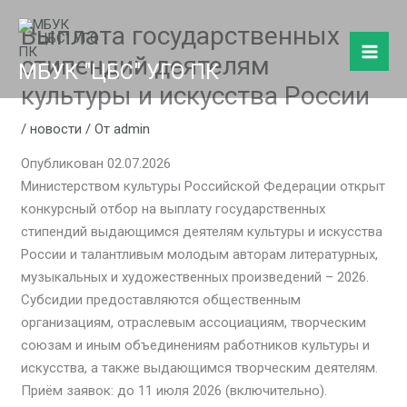
Перейти
Выплата государственных
к
содержимому
стипендий деятелям
МБУК "ЦБС" УГО ПК
культуры и искусства России
/
новости
/ От
admin
Опубликован 02.07.2026
Министерством культуры Российской Федерации открыт
конкурсный отбор на выплату государственных
стипендий выдающимся деятелям культуры и искусства
России и талантливым молодым авторам литературных,
музыкальных и художественных произведений – 2026.
Субсидии предоставляются общественным
организациям, отраслевым ассоциациям, творческим
союзам и иным объединениям работников культуры и
искусства, а также выдающимся творческим деятелям.
Приём заявок: до 11 июля 2026 (включительно).