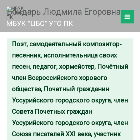
Перейти
Бондарь Людмила Егоровна
к
содержимому
МБУК "ЦБС" УГО ПК
Поэт, самодеятельный композитор-
песенник, исполнительница своих
песен, педагог, хормейстер, Почётный
член Всероссийского хорового
общества, Почетный гражданин
Уссурийского городского округа, член
Совета Почетных граждан
Уссурийского городского округа, член
Союза писателей ХХI века, участник