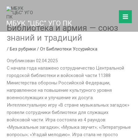
Перейти
к
содержимому
МБУК "ЦБС" УГО ПК
Библиотека и армия — союз
знаний и традиций
/
Без рубрики
/ От
Библиотеки Уссурийска
Опубликован 02.04.2025
С начала года налажено сотрудничество Центральной
городской библиотеки и войсковой части 11388
Министерства обороны Российской Федерации,
направленное на повышение культурного уровня
военнослужащих и улучшение их досуга.
Интеллектуальную игру «В стране музыкальных загадок»
провели сотрудники библиотеки для служащих
войсковой части. Игра состояла из 4 раундов:
«Музыкальные загадки»; «Музыка звучит»; «Литературные
вопросы»; «Угадай мелодию». Игра стала не просто