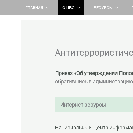
Перейти
ГЛАВНАЯ
О ЦБС
РЕСУРСЫ
к
содержимому
Антитеррористиче
Приказ «Об утверждении Поло
обратившись в администраци
Интернет ресурсы
Национальный Центр информац